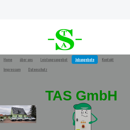
Home
über uns
Leistungsangebot
Jobangebote
Kontakt
Impressum
Datenschutz
TAS GmbH