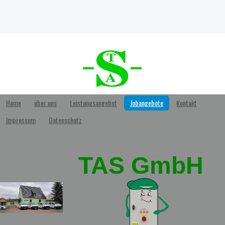
Home
über uns
Leistungsangebot
Jobangebote
Kontakt
Impressum
Datenschutz
TAS GmbH