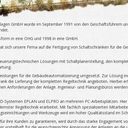
lagen GmbH wurde im September 1991 von den Geschäftsführern und
ndet.
tsform in eine OHG und 1998 in eine GmbH.
t sich unsere Firma auf die Fertigung von Schaltschränken für die G
teuerungstechnischen Lösungen mit Schaltplanerstellung, den komple
rtung.
tungen für die Gebäudeautomatisierung umgesetzt. Zur Lösung indiv
ank die Lieferung der kompletten Regeltechnik angeboten. Hierbei er
en Anforderungen der Anlage. Ingenieur- und Planungsbüros werden d
 CAD-Systemen EPLAN und ELPRO an mehreren PC-Arbeitsplätzen. Hier 
ster Regeltechnik erarbeitet. Mit fachlich spezialisierten Mitarbeite
ungseinrichtungen und Werkzeuge wird ein hoher Qualitätsstand im Sch
ür ihre Kunden zu garantieren, wird durch das starke Engagement von
er vorteilhaft für die wunschgerechte Anpassung der Anlagen an die 