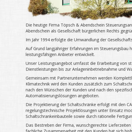
Die heutige Firma Töpsch & Abendschein Steuerungsan
Abendschein als Gesellschaft bürgerlichen Rechts gegrü
Im Jahr 1994 erfolgte die Umwandlung der Gesellschaf
Auf Grund langjähriger Erfahrungen im Steuerungsbau ha
leistungsfähigen Anbieter entwickelt.
Unser Leistungsangebot umfasst die Erarbeitung von s
Dienstleistungen bis zur Anlageninbetriebnahme und Wa
Gemeinsam mit Partnerunternehmen werden Komplettleis
Klimatechnik wird den Kunden zusätzlich zum Schaltschr
nach den Wünschen der Kunden und nach den spezifisch
Automatisierungslösungen angeboten.
Die Projektierung der Schaltschränke erfolgt mit den
regelungstechnische Projektlösungen unter Einsatz modern
Schaltschrankeinbauteile sowie durch rationelle Fertig
Das Bestreben der Firma, wunschgerechte Lieferzeiten f
fachliche Zusammenarbeit mit den Kunden hat sich bish